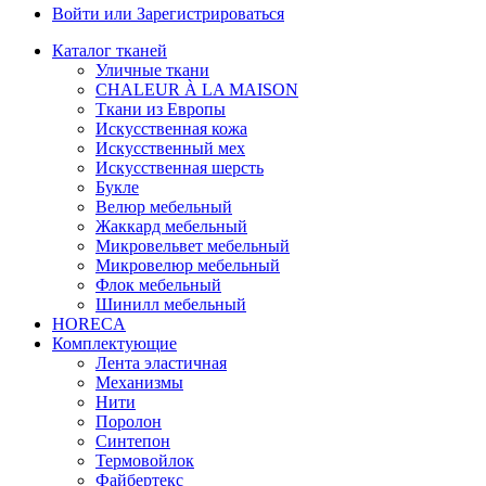
Войти или Зарегистрироваться
Каталог тканей
Уличные ткани
CHALEUR À LA MAISON
Ткани из Европы
Искусственная кожа
Искусственный мех
Искусственная шерсть
Букле
Велюр мебельный
Жаккард мебельный
Микровельвет мебельный
Микровелюр мебельный
Флок мебельный
Шинилл мебельный
HORECA
Комплектующие
Лента эластичная
Механизмы
Нити
Поролон
Синтепон
Термовойлок
Файбертекс