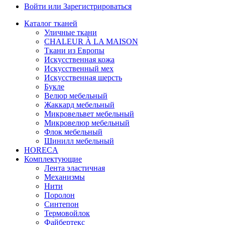
Войти или Зарегистрироваться
Каталог тканей
Уличные ткани
CHALEUR À LA MAISON
Ткани из Европы
Искусственная кожа
Искусственный мех
Искусственная шерсть
Букле
Велюр мебельный
Жаккард мебельный
Микровельвет мебельный
Микровелюр мебельный
Флок мебельный
Шинилл мебельный
HORECA
Комплектующие
Лента эластичная
Механизмы
Нити
Поролон
Синтепон
Термовойлок
Файбертекс